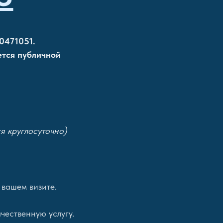
0471051.
ется публичной
я круглосуточно)
 вашем визите.
чественную услугу.