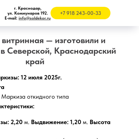
г. Краснодар,
+7 918 243-00-33
ул. Коммунаров 192.
E-mail:
info@soldekor.ru
витринная — изготовили и
 в Северской, Краснодарский
край
ркизы: 12
июля 2025г.
та
:
Маркиза откидного типа
актеристики:
зы: 2,20
м.
Выдвижение: 1,20
м.
Высота