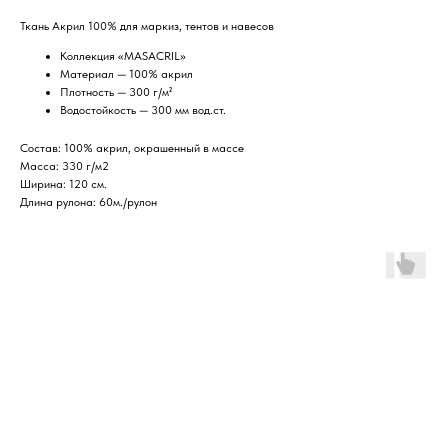
Ткань Акрил 100% для маркиз, тентов и навесов
Коллекция «MASACRIL»
Материал — 100% акрил
Плотность — 300 г/м²
Водостойкость — 300 мм вод.ст.
Состав: 100% акрил, окрашенный в массе
Масса: 330 г/м2
Ширина: 120 см.
Длина рулона: 60м./рулон