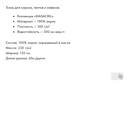
Ткань для маркиз, тентов и навесов
Коллекция «MASACRIL»
Материал — 100% акрил
Плотность — 300 г/м²
Водостойкость — 300 мм вод.ст.
Состав: 100% акрил, окрашенный в массе
Масса: 330 г/м2
Ширина: 120 см.
Длина рулона: 60м./рулон