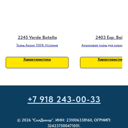
2245 Verde Botella
2403 Esp. Beige
Ткань Акрил 100% Испания
Акриловая ткань для маркиз: 
влаги и ультрафиолета 2403 E
Характеристики
Характеристики
+7 918 243-00-33
© 2026 "СолДекор". ИНН: 231006338160, ОГРНИП:
324237500471051.