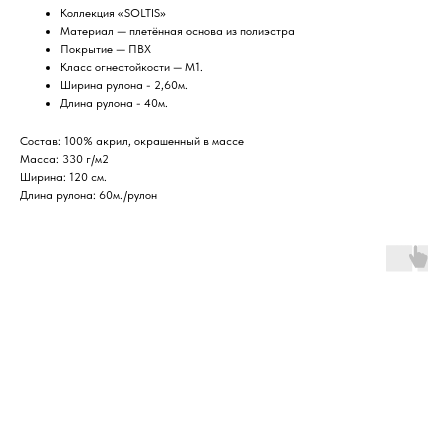
Коллекция «SOLTIS»
Материал — плетённая основа из полиэстра
Покрытие — ПВХ
Класс огнестойкости — М1.
Ширина рулона - 2,60м.
Длина рулона - 40м.
Состав: 100% акрил, окрашенный в массе
Масса: 330 г/м2
Ширина: 120 см.
Длина рулона: 60м./рулон