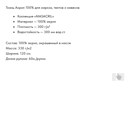
Ткань Акрил 100% для маркиз, тентов и навесов
Коллекция «MASACRIL»
Материал — 100% акрил
Плотность — 300 г/м²
Водостойкость — 300 мм вод.ст.
Состав: 100% акрил, окрашенный в массе
Масса: 330 г/м2
Ширина: 120 см.
Длина рулона: 60м./рулон