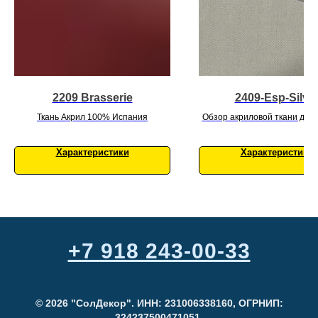
2209 Brasserie
2409-Esp-Silve
Ткань Акрил 100% Испания
Обзор акриловой ткани для 
тентов: что нужно зна
Характеристики
Характеристики
+7 918 243-00-33
© 2026 "СолДекор". ИНН: 231006338160, ОГРНИП:
324237500471051.