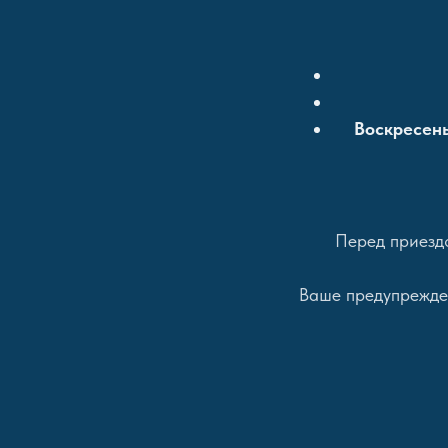
Воскресень
Перед приездо
Ваше предупрежден