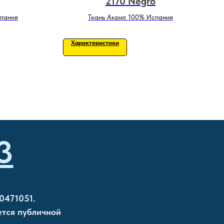
2170 Negro
спания
Ткань Акрил 100% Испания
Характеристики
3
0471051.
ется публичной