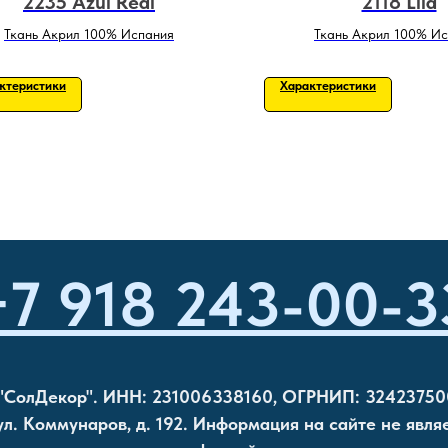
2235 Azul Real
2118 Lila
Ткань Акрил 100% Испания
Ткань Акрил 100% И
ктеристики
Характеристики
+7 918 243-00-3
"СолДекор". ИНН: 231006338160, ОГРНИП: 32423750
 ул. Коммунаров, д. 192. Информация на сайте не явля